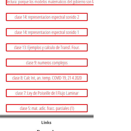
lectura: porque los modelos matematicos del gobierno son fallidos 12/5/20
clase 14: representacion espectral sonido 2
clase 14: representacion espectral sonido 1
clase 13: Ejemplos y calculo de Transf. Four.
clase 9: numeros complejos
clase 8: Calc Int, an. temp. COVID 19, 21 4 2020
clase 7: Ley de Poiseille de l Flujo Laminar
clase 5: mat. adic. fracc. parciales (1)
Links